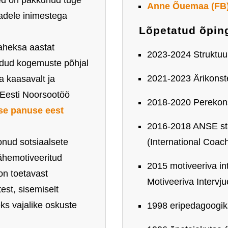
ed on pakkunud tuge
Anne Õuemaa (FB
adele inimestega
Lõpetatud õpin
aheksa aastat
2023-2024 Struktuur
adud kogemuste põhjal
2021-2023 Ärikonste
 kaasavalt ja
 Eesti Noorsootöö
2018-2020 Perekons
ise panuse eest
2016-2018 ANSE sta
onud sotsiaalsete
(International Coach
ähemotiveeritud
2015 motiveeriva int
on toetavast
Motiveeriva Intervj
est, sisemiselt
ks vajalike oskuste
1998 eripedagoogika