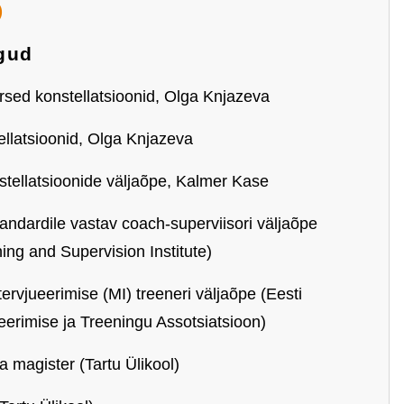
)
gud
sed konstellatsioonid, Olga Knjazeva
llatsioonid, Olga Knjazeva
tellatsioonide väljaõpe, Kalmer Kase
ndardile vastav coach-superviisori väljaõpe
ing and Supervision Institute)
ervjueerimise (MI) treeneri väljaõpe (Eesti
ueerimise ja Treeningu Assotsiatsioon)
 magister (Tartu Ülikool)