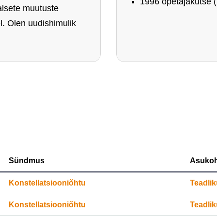
1996 õpetajakutse (
alsete muutuste
l. Olen uudishimulik
Sündmus
Asukoh
Konstellatsiooniõhtu
Teadlik
Konstellatsiooniõhtu
Teadlik