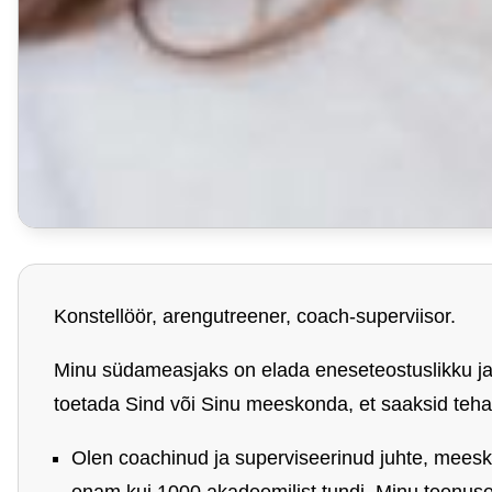
Konstellöör, arengutreener, coach-superviisor.
Minu südameasjaks on elada eneseteostuslikku ja
toetada Sind või Sinu meeskonda, et saaksid teh
Olen
coachinud ja superviseerinud juhte, meesko