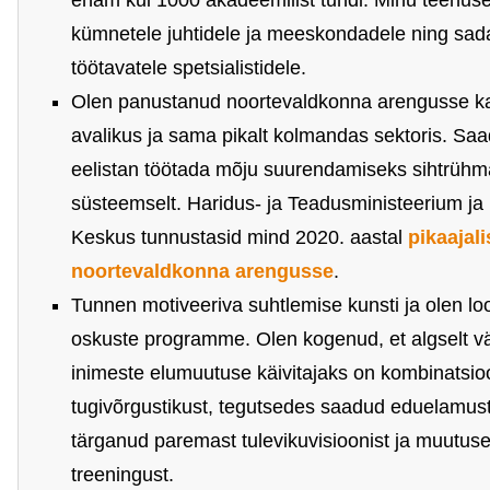
enam kui 1000 akadeemilist tundi. Minu teenus
kümnetele juhtidele ja meeskondadele ning sad
töötavatele spetsialistidele.
Olen panustanud noortevaldkonna arengusse k
avalikus ja sama pikalt kolmandas sektoris. Sa
eelistan töötada mõju suurendamiseks sihtrühma
süsteemselt. Haridus- ja Teadusministeerium ja
Keskus tunnustasid mind 2020. aastal
pikaajal
noortevaldkonna arengusse
.
Tunnen motiveeriva suhtlemise kunsti ja olen lo
oskuste programme. Olen kogenud, et algselt v
inimeste elumuutuse käivitajaks on kombinatsio
tugivõrgustikust, tegutsedes saadud eduelamust
tärganud paremast tulevikuvisioonist ja muutuse
treeningust.