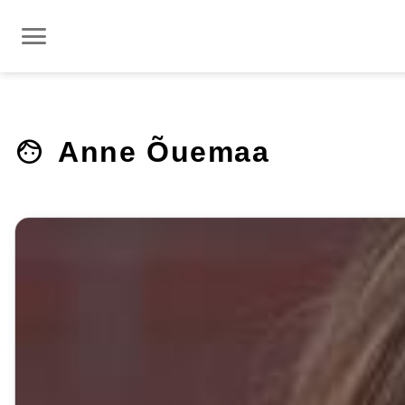
menu
face
Anne Õuemaa