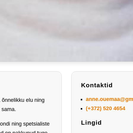
Kontaktid
anne.ouemaa@gma
 õnnelikku elu ning
(+372) 520 4654
a sama.
Lingid
ndi ning spetsialiste