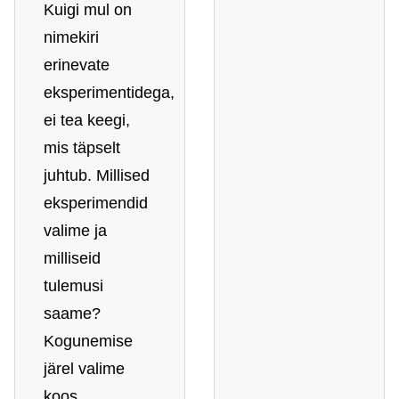
Kuigi mul on
nimekiri
erinevate
eksperimentidega,
ei tea keegi,
mis täpselt
juhtub. Millised
eksperimendid
valime ja
milliseid
tulemusi
saame?
Kogunemise
järel valime
koos