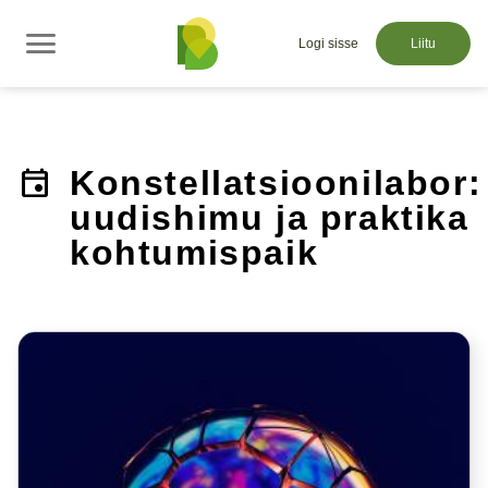
menu
Logi sisse
Liitu
event
Konstellatsioonilabor:
uudishimu ja praktika
kohtumispaik