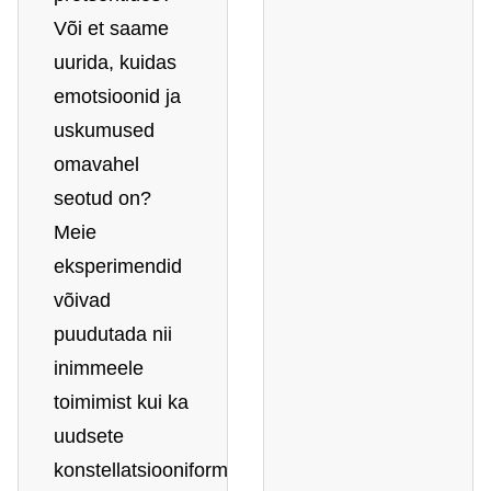
Või et saame
uurida, kuidas
emotsioonid ja
uskumused
omavahel
seotud on?
Meie
eksperimendid
võivad
puudutada nii
inimmeele
toimimist kui ka
uudsete
konstellatsiooniformaatide