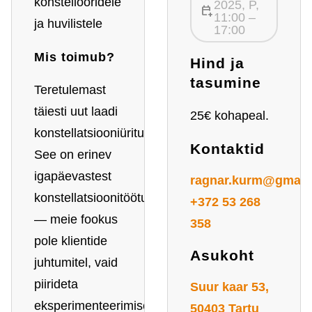
konstellööridele
2025, P,
calendar_add_on
11:00 –
ja huvilistele
17:00
Mis toimub?
Hind ja
tasumine
Teretulemast
täiesti uut laadi
25€ kohapeal.
konstellatsiooniüritusele!
Kontaktid
See on erinev
igapäevastest
ragnar.kurm@gmail
konstellatsioonitöötubadest
+372 53 268
— meie fookus
358
pole klientide
Asukoht
juhtumitel, vaid
piirideta
Suur kaar 53,
eksperimenteerimisel,
50403 Tartu