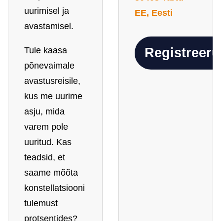
uurimisel ja
EE, Eesti
avastamisel.
Tule kaasa
Registreeru
põnevaimale
avastusreisile,
kus me uurime
asju, mida
varem pole
uuritud. Kas
teadsid, et
saame mõõta
konstellatsiooni
tulemust
protsentides?