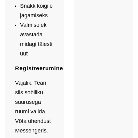
Snäkk kõigile
jagamiseks
Valmisolek
avastada
midagi täiesti
uut
Registreerumine
Vajalik. Tean
siis sobiliku
suurusega
ruumi valida.
Võta ühendust
Messengeris.