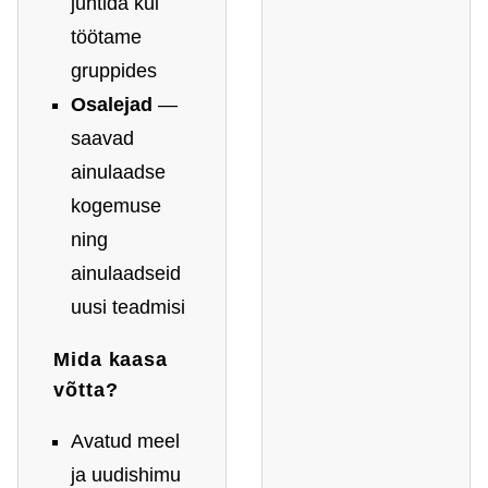
juhtida kui
töötame
gruppides
Osalejad
—
saavad
ainulaadse
kogemuse
ning
ainulaadseid
uusi teadmisi
Mida kaasa
võtta?
Avatud meel
ja uudishimu