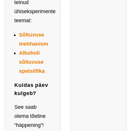
teinud
ühiseksperimente
teemal:
Sõltuvuse
mehhanism
Alkoholi
sõltuvuse
spetsiifika
Kuidas päev
kulgeb?
See saab
olema tõeline
"häppening"!