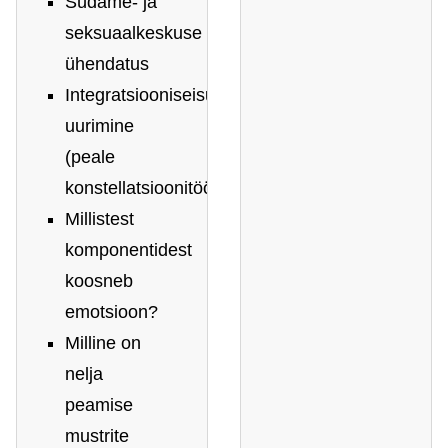
Südame- ja
seksuaalkeskuse
ühendatus
Integratsiooniseisundi
uurimine
(peale
konstellatsioonitööd)
Millistest
komponentidest
koosneb
emotsioon?
Milline on
nelja
peamise
mustrite